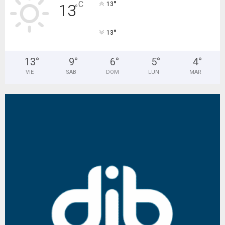
°
C
13
13
°
°
13
13
°
9
°
6
°
5
°
4
°
VIE
SAB
DOM
LUN
MAR