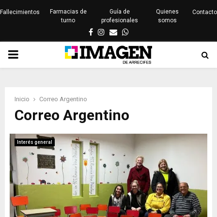
Farmacias de
Guía de
Quienes
Fallecimientos
Contacto
turno
profesionales
somos
Facebook
Instagram
Email
Whatsapp
PRIMARY
MENU
Inicio
Correo Argentino
Correo Argentino
Interés general