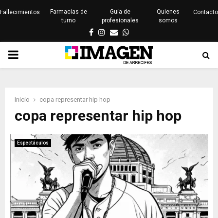
Farmacias de
Guía de
Quienes
Fallecimientos
Contacto
turno
profesionales
somos
Facebook
Instagram
Email
Whatsapp
PRIMARY
MENU
Inicio
copa representar hip hop
copa representar hip hop
Espectáculos