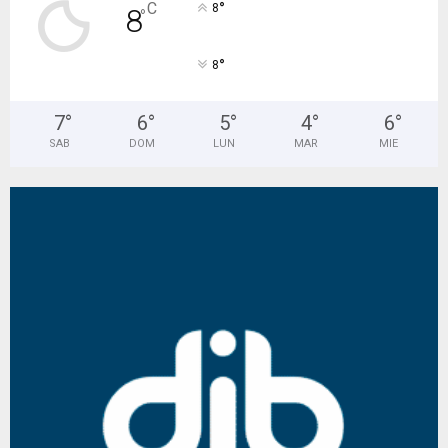
°
C
8
8
°
°
8
7
°
6
°
5
°
4
°
6
°
SAB
DOM
LUN
MAR
MIE