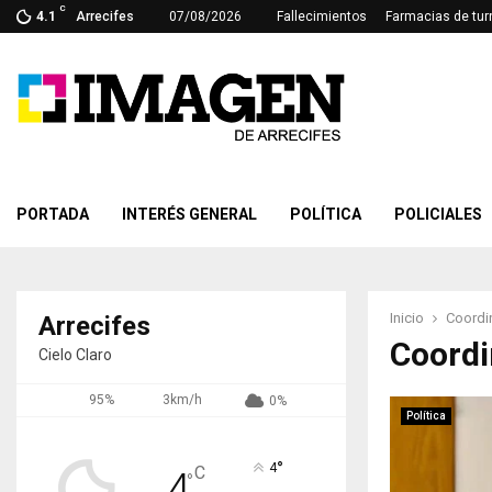
C
4.1
Arrecifes
07/08/2026
Fallecimientos
Farmacias de tur
PORTADA
INTERÉS GENERAL
POLÍTICA
POLICIALES
Inicio
Coordi
Arrecifes
Coordi
Cielo Claro
95%
3km/h
0%
Política
°
4
C
4
°