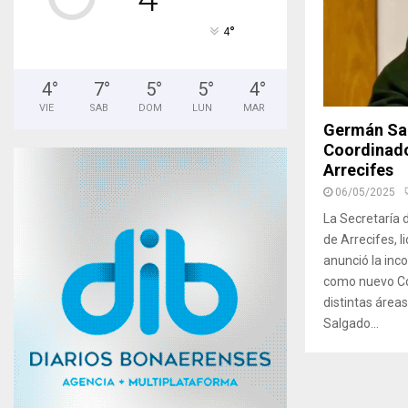
°
4
4
°
7
°
5
°
5
°
4
°
VIE
SAB
DOM
LUN
MAR
Germán Sa
Coordinado
Arrecifes
06/05/2025
La Secretaría 
de Arrecifes, 
anunció la inc
como nuevo Co
distintas áreas
Salgado...