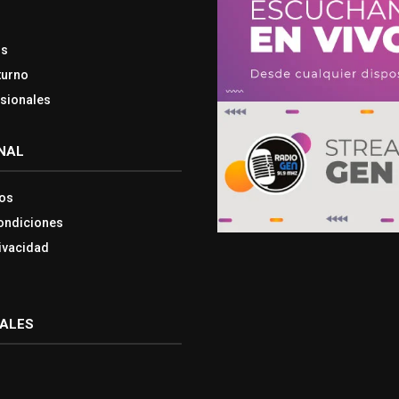
os
turno
esionales
NAL
os
ondiciones
rivacidad
IALES