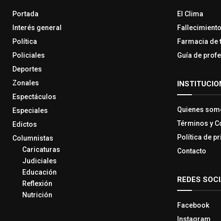
Portada
El Clima
Interés general
Fallecimient
Política
Farmacia de 
Policiales
Guía de prof
Deportes
Zonales
INSTITUCIO
Espectáculos
Quienes som
Especiales
Términos y C
Edictos
Política de p
Columnistas
Caricaturas
Contacto
Judiciales
Educación
REDES SOC
Reflexión
Nutrición
Facebook
Instagram