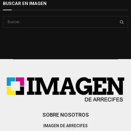
BUSCAR EN IMAGEN
S
e
a
S
r
c
E
h
f
A
o
r
R
:
C
H
SOBRE NOSOTROS
IMAGEN DE ARRECIFES