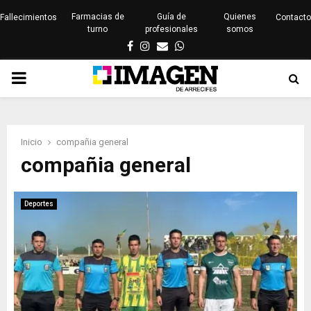
Farmacias de
Guía de
Quienes
Fallecimientos
Contacto
turno
profesionales
somos
Facebook
Instagram
Email
Whatsapp
PRIMARY
MENU
Inicio
compañia general
compañia general
Deportes