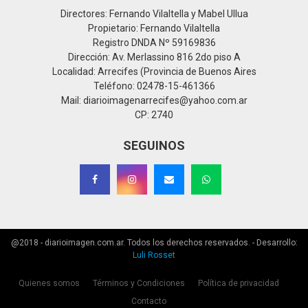
Directores: Fernando Vilaltella y Mabel Ullua
Propietario: Fernando Vilaltella
Registro DNDA Nº 59169836
Dirección: Av. Merlassino 816 2do piso A
Localidad: Arrecifes (Provincia de Buenos Aires
Teléfono: 02478-15-461366
Mail: diarioimagenarrecifes@yahoo.com.ar
CP: 2740
SEGUINOS
@2018 - diarioimagen.com.ar. Todos los derechos reservados. - Desarrollo:
Luli Rosset
Quienes somos
Términos y Condiciones
Política de privacidad
Contacto