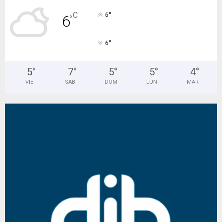
°
C
6
6
°
°
6
5
°
7
°
5
°
5
°
4
°
VIE
SAB
DOM
LUN
MAR