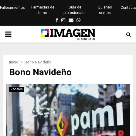
Farmacias de
Guía de
Quienes
Fallecimientos
Contacto
turno
profesionales
somos
Facebook
Instagram
Email
Whatsapp
PRIMARY
MENU
Inicio
Bono Navideño
Bono Navideño
Zonales