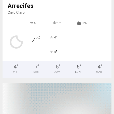
Arrecifes
Cielo Claro
95%
3km/h
0%
°
C
4
4
°
°
4
4
°
7
°
5
°
5
°
4
°
VIE
SAB
DOM
LUN
MAR