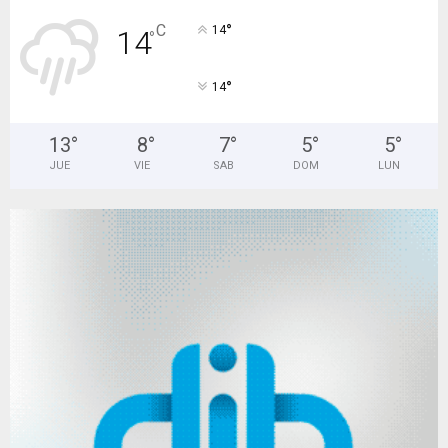
°
C
14
14
°
°
14
13
°
8
°
7
°
5
°
5
°
JUE
VIE
SAB
DOM
LUN