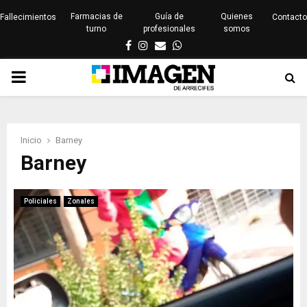
Farmacias de
Guía de
Quienes
Fallecimientos
Contacto
turno
profesionales
somos
Facebook
Instagram
Email
Whatsapp
PRIMARY
MENU
Inicio
Barney
Barney
Policiales
Zonales