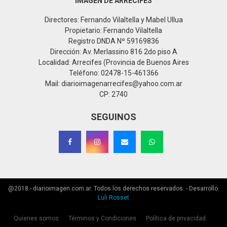
IMAGEN DE ARRECIFES
Directores: Fernando Vilaltella y Mabel Ullua
Propietario: Fernando Vilaltella
Registro DNDA Nº 59169836
Dirección: Av. Merlassino 816 2do piso A
Localidad: Arrecifes (Provincia de Buenos Aires
Teléfono: 02478-15-461366
Mail: diarioimagenarrecifes@yahoo.com.ar
CP: 2740
SEGUINOS
@2018 - diarioimagen.com.ar. Todos los derechos reservados. - Desarrollo:
Luli Rosset
Quienes somos
Términos y Condiciones
Política de privacidad