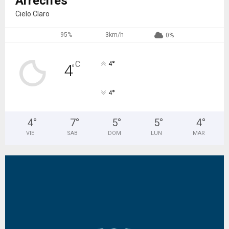
Arrecifes
Cielo Claro
95%
3km/h
0%
°
C
4
4
°
°
4
4
°
7
°
5
°
5
°
4
°
VIE
SAB
DOM
LUN
MAR