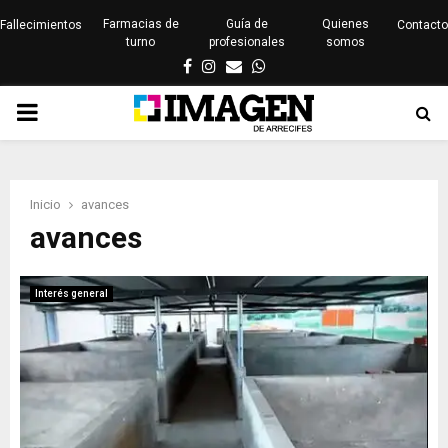
Farmacias de
Guía de
Quienes
Fallecimientos
Contacto
turno
profesionales
somos
Facebook
Instagram
Email
Whatsapp
PRIMARY
MENU
Inicio
avances
avances
Interés general