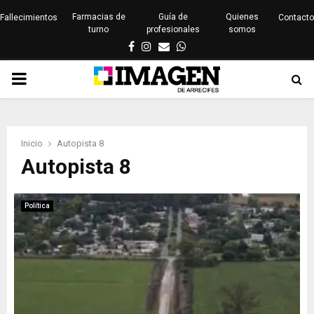
Farmacias de
Guía de
Quienes
Fallecimientos
Contacto
turno
profesionales
somos
Facebook
Instagram
Email
Whatsapp
PRIMARY
MENU
Inicio
Autopista 8
Autopista 8
Política