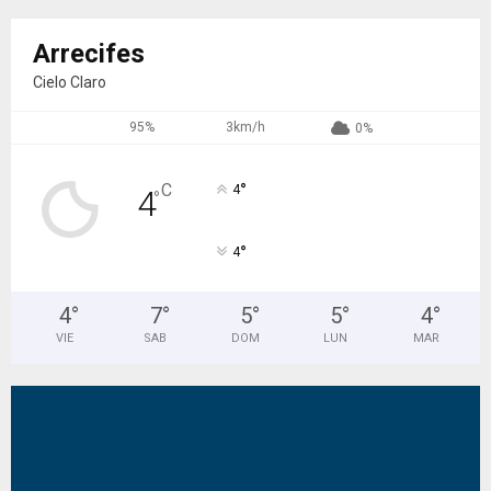
Arrecifes
Cielo Claro
95%
3km/h
0%
°
C
4
4
°
°
4
4
°
7
°
5
°
5
°
4
°
VIE
SAB
DOM
LUN
MAR