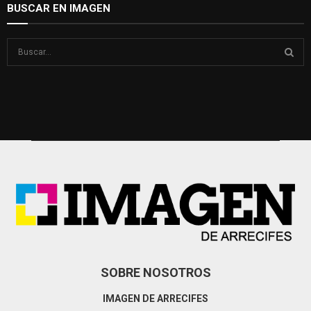
BUSCAR EN IMAGEN
S
e
a
S
r
c
E
h
f
A
o
r
R
:
C
H
SOBRE NOSOTROS
IMAGEN DE ARRECIFES