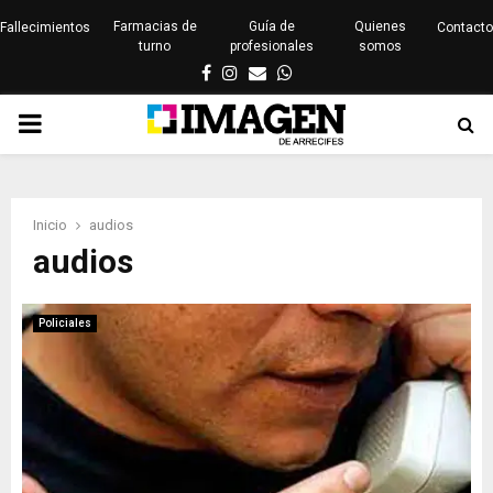
Farmacias de
Guía de
Quienes
Fallecimientos
Contacto
turno
profesionales
somos
Facebook
Instagram
Email
Whatsapp
PRIMARY
MENU
Inicio
audios
audios
Policiales