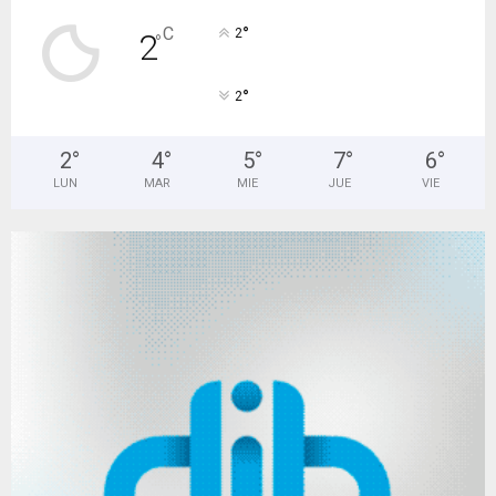
°
C
2
2
°
°
2
2
°
4
°
5
°
7
°
6
°
LUN
MAR
MIE
JUE
VIE