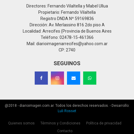
Directores: Fernando Vilaltella y Mabel Ullua
Propietario: Fernando Vilaltella
Registro DNDA Nº 59169836
Dirección: Av. Merlassino 816 2do piso A
Localidad: Arrecifes (Provincia de Buenos Aires
Teléfono: 02478-15-461366
Mail: diarioimagenarrecifes@yahoo.com.ar
CP: 2740
SEGUINOS
@2018 - diarioimagen.com.ar. Todos los derechos reservados. - Desarrollo:
Luli Rosset
Quienes somos
Términos y Condiciones
Política de privacidad
Contacto