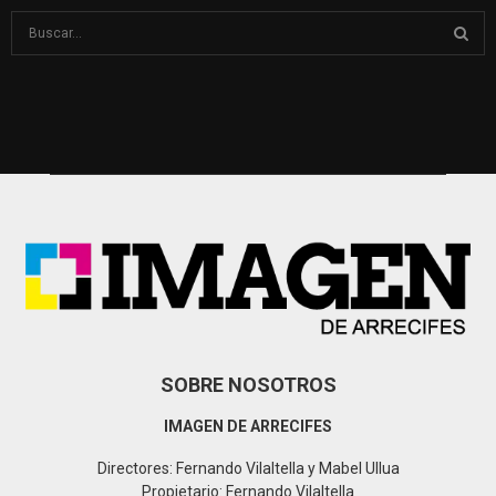
S
e
a
S
r
c
E
h
f
A
o
r
R
:
C
H
SOBRE NOSOTROS
IMAGEN DE ARRECIFES
Directores: Fernando Vilaltella y Mabel Ullua
Propietario: Fernando Vilaltella