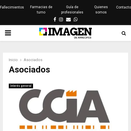
Farmacias de
Guía de
Quienes
Fallecimientos
Contacto
turno
profesionales
somos
Facebook
Instagram
Email
Whatsapp
PRIMARY
MENU
Inicio
Asociados
Asociados
Interés general