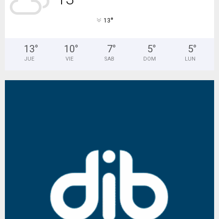
°
13
13
°
10
°
7
°
5
°
5
°
JUE
VIE
SAB
DOM
LUN