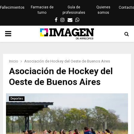
Farmacias de
Guía de
Quienes
Fallecimientos
Contacto
turno
profesionales
somos
Facebook
Instagram
Email
Whatsapp
PRIMARY
MENU
Inicio
Asociación de Hockey del Oeste de Buenos Aires
Asociación de Hockey del
Oeste de Buenos Aires
Deportes