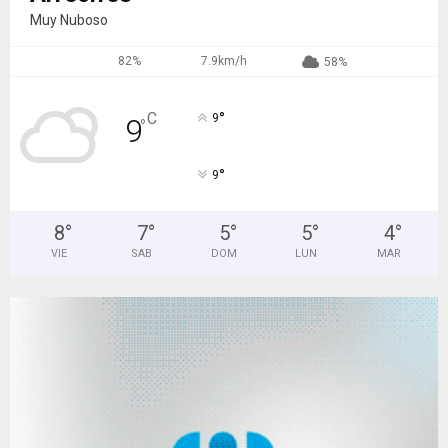
Muy Nuboso
82%
7.9km/h
58%
°
C
9
9
°
°
9
8
°
7
°
5
°
5
°
4
°
VIE
SAB
DOM
LUN
MAR