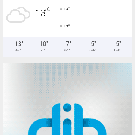
°
C
13
13
°
°
13
13
°
10
°
7
°
5
°
5
°
JUE
VIE
SAB
DOM
LUN