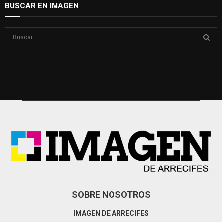
BUSCAR EN IMAGEN
S
e
a
S
r
c
E
h
f
A
o
r
R
:
C
H
SOBRE NOSOTROS
IMAGEN DE ARRECIFES