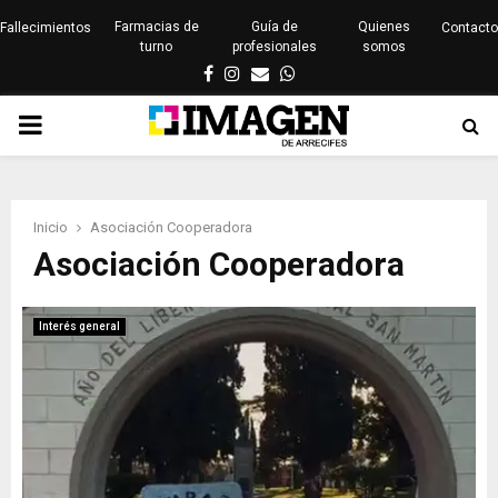
Farmacias de
Guía de
Quienes
Fallecimientos
Contacto
turno
profesionales
somos
Facebook
Instagram
Email
Whatsapp
PRIMARY
MENU
Inicio
Asociación Cooperadora
Asociación Cooperadora
Interés general