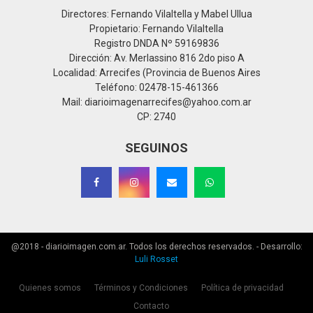
Directores: Fernando Vilaltella y Mabel Ullua
Propietario: Fernando Vilaltella
Registro DNDA Nº 59169836
Dirección: Av. Merlassino 816 2do piso A
Localidad: Arrecifes (Provincia de Buenos Aires
Teléfono: 02478-15-461366
Mail: diarioimagenarrecifes@yahoo.com.ar
CP: 2740
SEGUINOS
@2018 - diarioimagen.com.ar. Todos los derechos reservados. - Desarrollo:
Luli Rosset
Quienes somos
Términos y Condiciones
Política de privacidad
Contacto