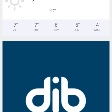
°
7
7
°
7
°
6
°
5
°
4
°
VIE
SAB
DOM
LUN
MAR