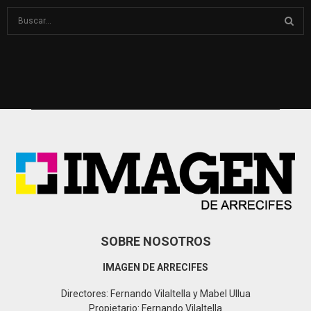
S
e
a
S
r
c
E
h
f
A
o
r
R
:
C
H
SOBRE NOSOTROS
IMAGEN DE ARRECIFES
Directores: Fernando Vilaltella y Mabel Ullua
Propietario: Fernando Vilaltella