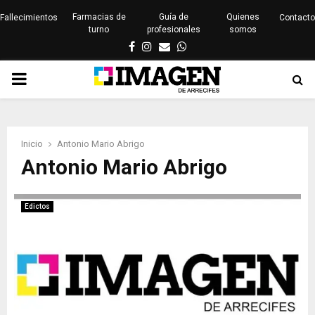
Farmacias de
Guía de
Quienes
Fallecimientos
Contacto
turno
profesionales
somos
Facebook
Instagram
Email
Whatsapp
PRIMARY
MENU
Inicio
Antonio Mario Abrigo
Antonio Mario Abrigo
Edictos