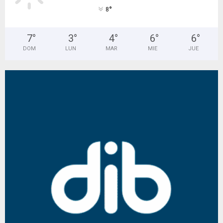
°
8
7
°
3
°
4
°
6
°
6
°
DOM
LUN
MAR
MIE
JUE