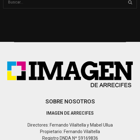
e
a
S
r
c
E
h
f
A
o
r
R
:
C
H
SOBRE NOSOTROS
IMAGEN DE ARRECIFES
Directores: Fernando Vilaltella y Mabel Ullua
Propietario: Fernando Vilaltella
Registro DNDA Nº 59169836