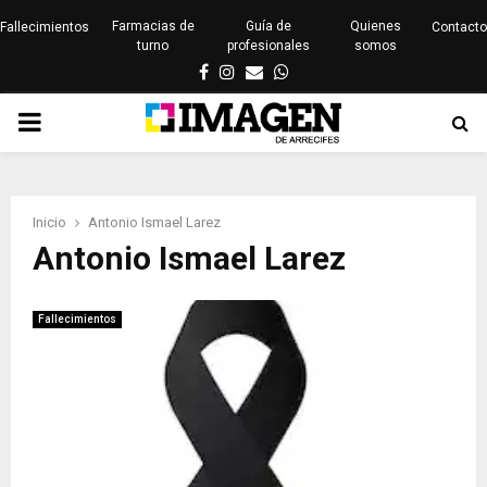
Farmacias de
Guía de
Quienes
Fallecimientos
Contacto
turno
profesionales
somos
Facebook
Instagram
Email
Whatsapp
PRIMARY
MENU
Inicio
Antonio Ismael Larez
Antonio Ismael Larez
Fallecimientos