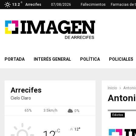
C
13.2
Arrecifes
07/08/2026
Fallecimientos
Farmacias de 
PORTADA
INTERÉS GENERAL
POLÍTICA
POLICIALES
Inicio
Antoni
Arrecifes
Antoni
Cielo Claro
65%
3.5km/h
0%
Edictos
°
12
C
12
°