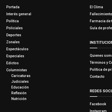
Portada
El Clima
Interés general
Fallecimient
Política
Farmacia de 
Policiales
Guía de prof
Deportes
Zonales
INSTITUCIO
Espectáculos
Quienes som
Especiales
Términos y C
Edictos
Política de p
Columnistas
Caricaturas
Contacto
Judiciales
Educación
REDES SOC
Reflexión
Nutrición
Facebook
Instagram