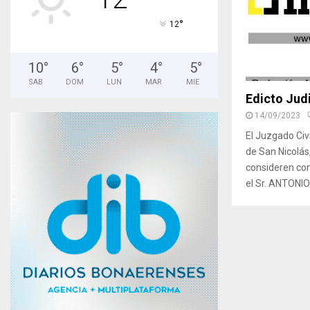
°
12
10
°
6
°
5
°
4
°
5
°
SAB
DOM
LUN
MAR
MIE
Edicto Judi
14/09/2023
El Juzgado Civi
de San Nicolás
consideren con
el Sr. ANTONI