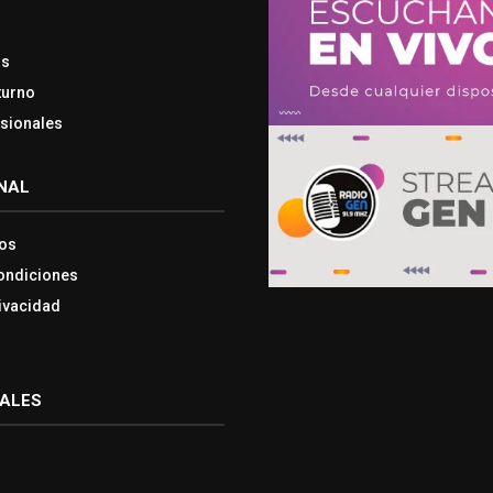
os
turno
esionales
NAL
os
ondiciones
rivacidad
IALES