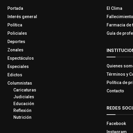
Portada
El Clima
Interés general
Fallecimient
Política
Farmacia de 
Policiales
Guía de prof
Deportes
Zonales
INSTITUCIO
Espectáculos
Quienes som
Especiales
Términos y C
Edictos
Política de p
Columnistas
Caricaturas
Contacto
Judiciales
Educación
REDES SOC
Reflexión
Nutrición
Facebook
Instagram