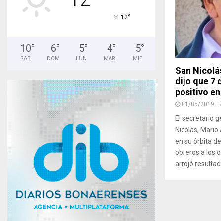
°
12
10
°
6
°
5
°
4
°
5
°
SAB
DOM
LUN
MAR
MIE
San Nicolá
dijo que 7 
positivo en
01/05/2019
El secretario 
Nicolás, Mario 
en su órbita d
obreros a los q
arrojó resultado