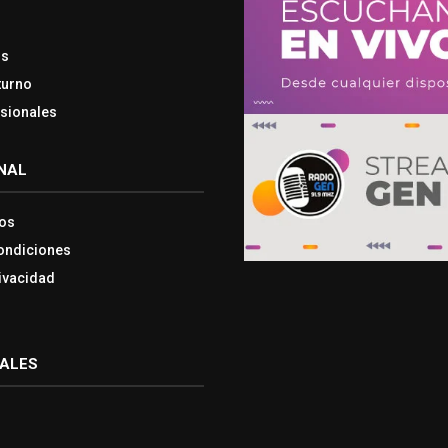
os
turno
esionales
NAL
os
ondiciones
rivacidad
IALES