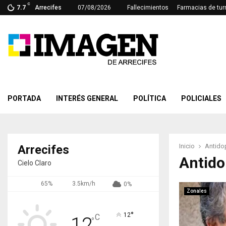
C
7.7
Arrecifes
07/08/2026
Fallecimientos
Farmacias de tur
PORTADA
INTERÉS GENERAL
POLÍTICA
POLICIALES
Inicio
Antido
Arrecifes
Antido
Cielo Claro
65%
3.5km/h
0%
Zonales
°
12
C
12
°