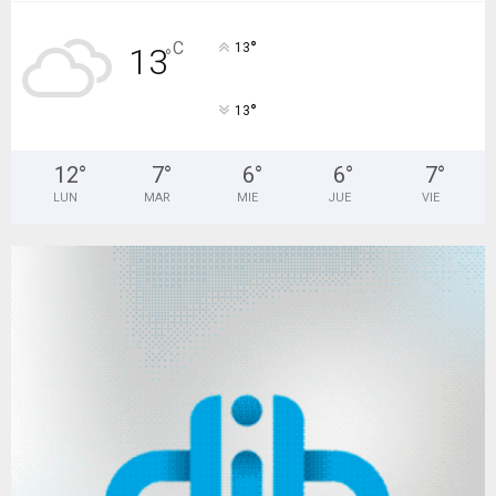
°
C
13
13
°
°
13
12
°
7
°
6
°
6
°
7
°
LUN
MAR
MIE
JUE
VIE