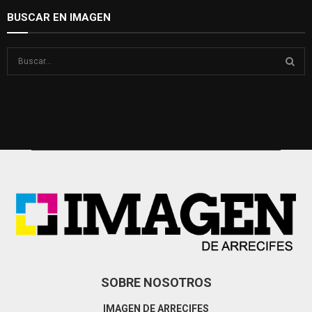
BUSCAR EN IMAGEN
S
e
a
S
r
c
E
h
f
A
o
r
R
:
C
H
SOBRE NOSOTROS
IMAGEN DE ARRECIFES