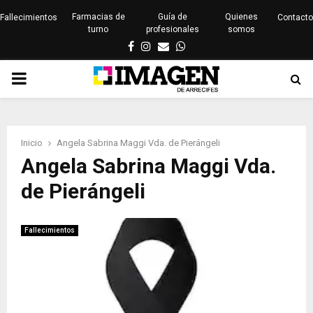
Farmacias de
Guía de
Quienes
Fallecimientos
Contacto
turno
profesionales
somos
Facebook
Instagram
Email
Whatsapp
PRIMARY
MENU
Inicio
Angela Sabrina Maggi Vda. de Pierángeli
Angela Sabrina Maggi Vda.
de Pierángeli
Fallecimientos