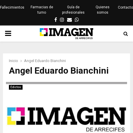
Farmacias de
Guía de
Quienes
Fallecimientos
Contacto
turno
profesionales
somos
Facebook
Instagram
Email
Whatsapp
PRIMARY
MENU
Inicio
Angel Eduardo Bianchini
Angel Eduardo Bianchini
Edictos