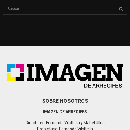
S
e
a
S
r
c
E
h
f
A
o
r
R
:
C
H
SOBRE NOSOTROS
IMAGEN DE ARRECIFES
Directores: Fernando Vilaltella y Mabel Ullua
Propietario: Fernando Vilaltella