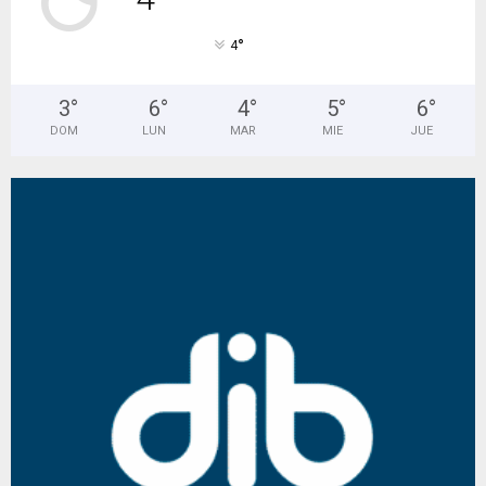
°
4
3
°
6
°
4
°
5
°
6
°
DOM
LUN
MAR
MIE
JUE