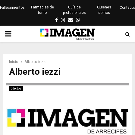
Farmacias de
Guía de
Quienes
Fallecimientos
Contacto
turno
profesionales
somos
Facebook
Instagram
Email
Whatsapp
PRIMARY
MENU
Inicio
Alberto iezzi
Alberto iezzi
Edictos