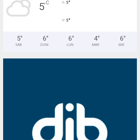
°
C
5
5
°
°
5
5
°
6
°
6
°
4
°
6
°
SAB
DOM
LUN
MAR
MIE