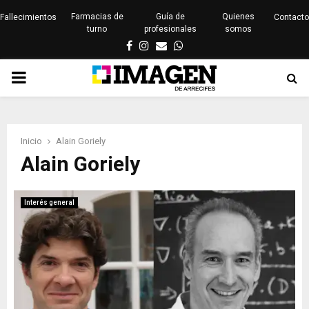
Farmacias de
Guía de
Quienes
Fallecimientos
Contacto
turno
profesionales
somos
Facebook
Instagram
Email
Whatsapp
PRIMARY
MENU
Inicio
Alain Goriely
Alain Goriely
Interés general