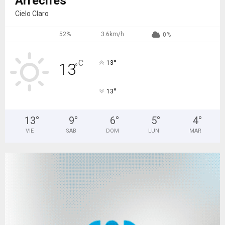
Arrecifes
Cielo Claro
52%
3.6km/h
0%
°
C
13
13
°
°
13
13
°
9
°
6
°
5
°
4
°
VIE
SAB
DOM
LUN
MAR