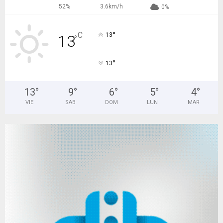
52%
3.6km/h
0%
°
C
13
13
°
°
13
13
°
9
°
6
°
5
°
4
°
VIE
SAB
DOM
LUN
MAR