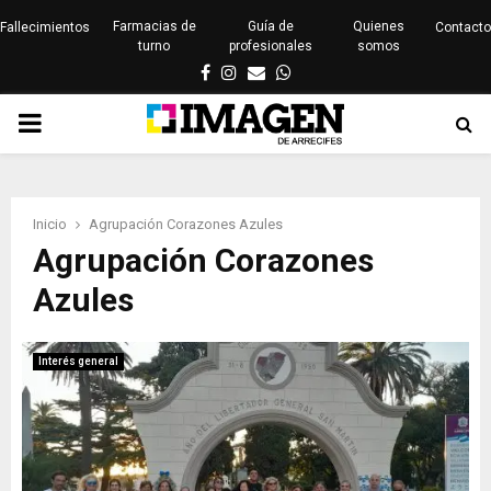
Farmacias de
Guía de
Quienes
Fallecimientos
Contacto
turno
profesionales
somos
Facebook
Instagram
Email
Whatsapp
PRIMARY
MENU
Inicio
Agrupación Corazones Azules
Agrupación Corazones
Azules
Interés general