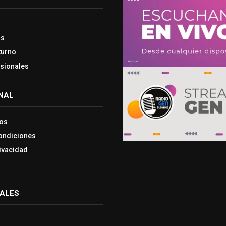
os
turno
esionales
NAL
os
ondiciones
rivacidad
IALES