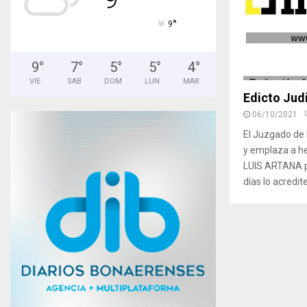
°
9
9
°
7
°
5
°
5
°
4
°
VIE
SAB
DOM
LUN
MAR
Edicto Judi
06/10/2021
El Juzgado de 
y emplaza a h
LUIS ARTANA pa
días lo acredite