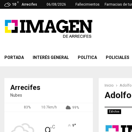
C
10
Arrecifes
06/08/2026
Fallecimientos
Farmacias de tu
PORTADA
INTERÉS GENERAL
POLÍTICA
POLICIALES
Inicio
Adolfo 
Arrecifes
Adolfo
Nubes
83%
10.7km/h
99%
Edictos
°
9
C
9
°