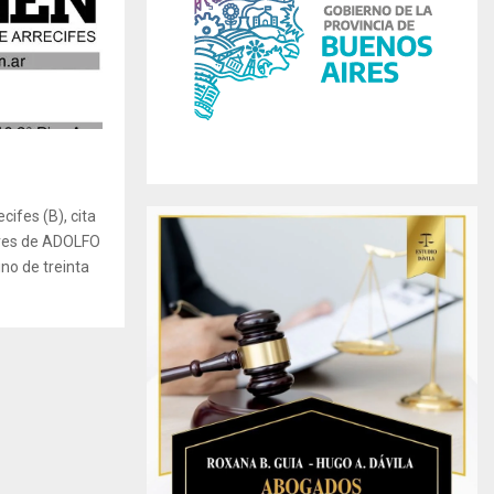
r
R
:
C
H
ifes (B), cita
ores de ADOLFO
no de treinta