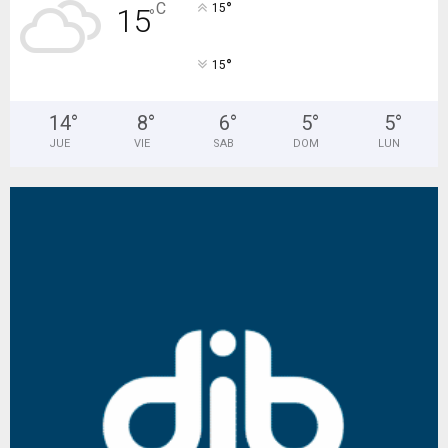
°
C
15
15
°
°
15
14
°
8
°
6
°
5
°
5
°
JUE
VIE
SAB
DOM
LUN