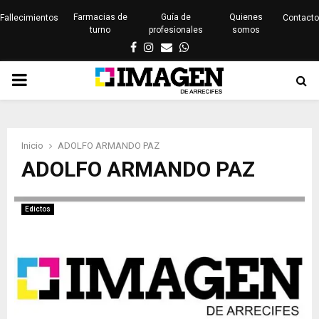
Farmacias de
Guía de
Quienes
Fallecimientos
Contacto
turno
profesionales
somos
Facebook
Instagram
Email
Whatsapp
PRIMARY
MENU
Inicio
ADOLFO ARMANDO PAZ
ADOLFO ARMANDO PAZ
Edictos