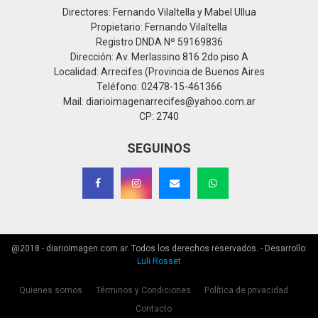
Directores: Fernando Vilaltella y Mabel Ullua
Propietario: Fernando Vilaltella
Registro DNDA Nº 59169836
Dirección: Av. Merlassino 816 2do piso A
Localidad: Arrecifes (Provincia de Buenos Aires
Teléfono: 02478-15-461366
Mail: diarioimagenarrecifes@yahoo.com.ar
CP: 2740
SEGUINOS
@2018 - diarioimagen.com.ar. Todos los derechos reservados. - Desarrollo:
Luli Rosset
Quienes somos
Términos y Condiciones
Política de privacidad
Contacto