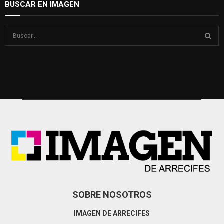
BUSCAR EN IMAGEN
S
e
a
S
r
c
E
h
f
A
o
r
R
:
C
H
SOBRE NOSOTROS
IMAGEN DE ARRECIFES