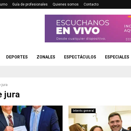
turno
Guía de profesionales
Quienes somos
Contacto
DEPORTES
ZONALES
ESPECTÁCULOS
ESPECIALES
 jura
e jura
Interés general