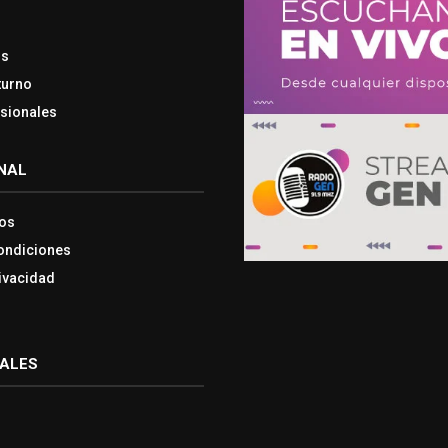
os
turno
esionales
NAL
os
ondiciones
rivacidad
IALES