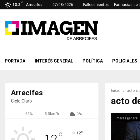
C
13.2
Arrecifes
07/08/2026
Fallecimientos
Farmacias de 
PORTADA
INTERÉS GENERAL
POLÍTICA
POLICIALES
Inicio
acto de
Arrecifes
acto d
Cielo Claro
65%
3.5km/h
0%
Interés general
°
12
C
12
°