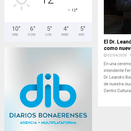
°
12
10
°
6
°
5
°
4
°
5
°
SAB
DOM
LUN
MAR
MIE
El Dr. Lea
como nuevo
02/04/2026
En una ceremon
intendente Fe
Dr. Leandro B
de nuestra ciud
Centro Cultural