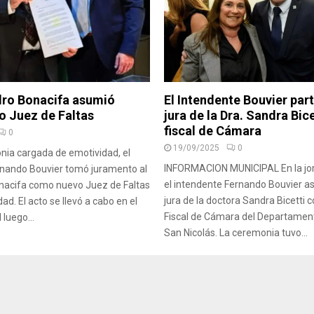
ndro Bonacifa asumió
El Intendente Bouvier part
 Juez de Faltas
jura de la Dra. Sandra Bic
fiscal de Cámara
0
19/09/2025
0
ia cargada de emotividad, el
INFORMACION MUNICIPAL En la jor
rnando Bouvier tomó juramento al
el intendente Fernando Bouvier asi
onacifa como nuevo Juez de Faltas
jura de la doctora Sandra Bicetti
ad. El acto se llevó a cabo en el
Fiscal de Cámara del Departament
 luego...
San Nicolás. La ceremonia tuvo...