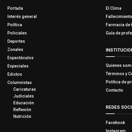
Portada
El Clima
Interés general
Fallecimient
Política
Farmacia de 
Policiales
Guía de prof
Deportes
Zonales
INSTITUCIO
Espectáculos
Quienes som
Especiales
Términos y C
Edictos
Política de p
Columnistas
Caricaturas
Contacto
Judiciales
Educación
REDES SOC
Reflexión
Nutrición
Facebook
Instagram