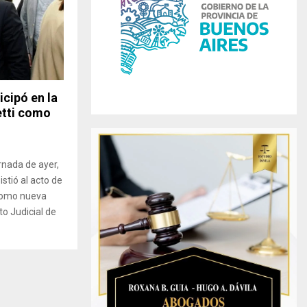
r
R
:
C
H
icipó en la
etti como
nada de ayer,
stió al acto de
 como nueva
o Judicial de