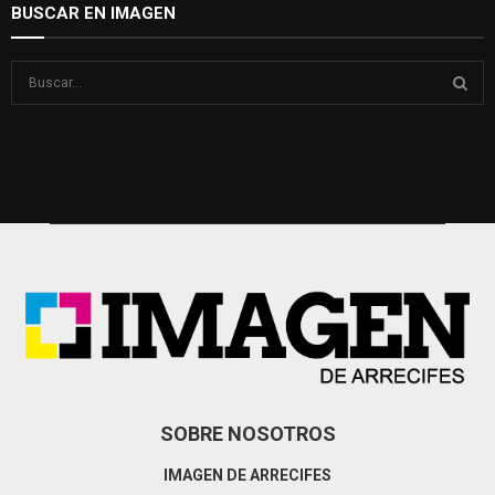
BUSCAR EN IMAGEN
S
e
a
S
r
c
E
h
f
A
o
r
R
:
C
H
SOBRE NOSOTROS
IMAGEN DE ARRECIFES