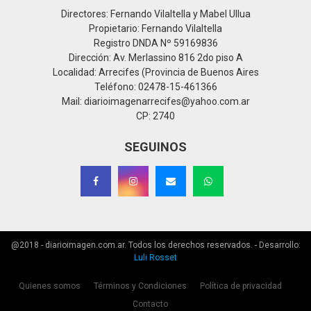
Directores: Fernando Vilaltella y Mabel Ullua
Propietario: Fernando Vilaltella
Registro DNDA Nº 59169836
Dirección: Av. Merlassino 816 2do piso A
Localidad: Arrecifes (Provincia de Buenos Aires
Teléfono: 02478-15-461366
Mail: diarioimagenarrecifes@yahoo.com.ar
CP: 2740
SEGUINOS
@2018 - diarioimagen.com.ar. Todos los derechos reservados. - Desarrollo:
Luli Rosset
Quienes somos
Términos y Condiciones
Política de privacidad
Contacto