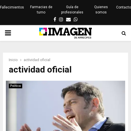
Farmacias de
Guía de
Quienes
Fallecimientos
Contacto
turno
profesionales
somos
Facebook
Instagram
Email
Whatsapp
PRIMARY
MENU
Inicio
actividad oficial
actividad oficial
Política