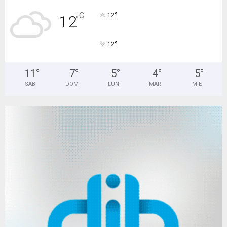
°
C
12
12
°
°
12
11
°
7
°
5
°
4
°
5
°
SAB
DOM
LUN
MAR
MIE