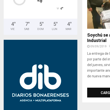
°
4
4
°
7
°
5
°
5
°
4
°
VIE
SAB
DOM
LUN
MAR
Soychú se 
Industrial
09/09/2019
La entrega de 
por parte del 
del jueves, sir
importante anu
de nueva mano 
CARG