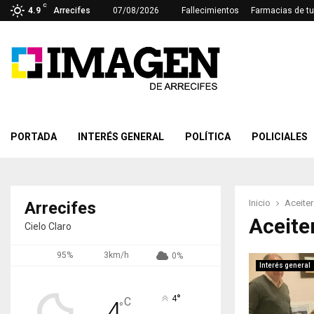
C
4.9
Arrecifes
07/08/2026
Fallecimientos
Farmacias de tu
PORTADA
INTERÉS GENERAL
POLÍTICA
POLICIALES
Inicio
Aceiter
Arrecifes
Aceite
Cielo Claro
95%
3km/h
0%
Interés general
°
4
C
4
°