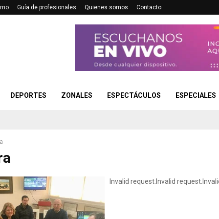
rno
Guía de profesionales
Quienes somos
Contacto
DEPORTES
ZONALES
ESPECTÁCULOS
ESPECIALES
a
ra
Invalid request.
Invalid request.
Inval