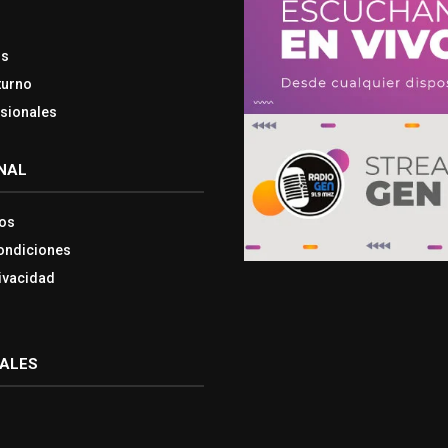
os
turno
esionales
NAL
os
ondiciones
rivacidad
IALES