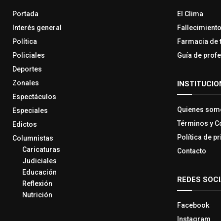
Portada
El Clima
Interés general
Fallecimient
Política
Farmacia de 
Policiales
Guía de prof
Deportes
Zonales
INSTITUCIO
Espectáculos
Quienes som
Especiales
Términos y C
Edictos
Política de p
Columnistas
Caricaturas
Contacto
Judiciales
Educación
REDES SOC
Reflexión
Nutrición
Facebook
Instagram