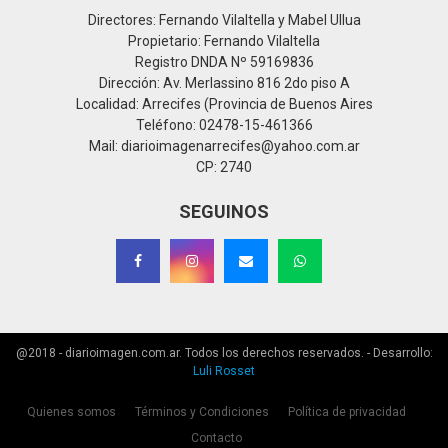
Directores: Fernando Vilaltella y Mabel Ullua
Propietario: Fernando Vilaltella
Registro DNDA Nº 59169836
Dirección: Av. Merlassino 816 2do piso A
Localidad: Arrecifes (Provincia de Buenos Aires
Teléfono: 02478-15-461366
Mail: diarioimagenarrecifes@yahoo.com.ar
CP: 2740
SEGUINOS
@2018 - diarioimagen.com.ar. Todos los derechos reservados. - Desarrollo:
Luli Rosset
Quienes somos
Términos y Condiciones
Política de privacidad
Contacto