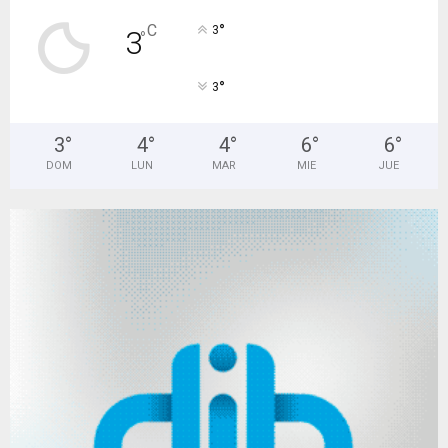
°
C
3
3
°
°
3
3
°
4
°
4
°
6
°
6
°
DOM
LUN
MAR
MIE
JUE