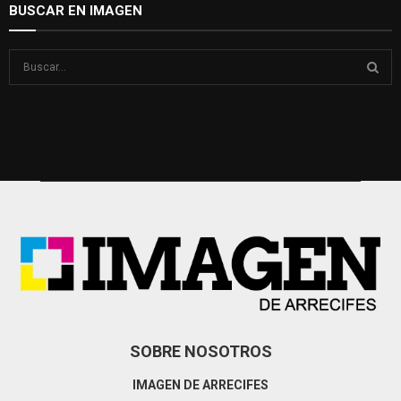
BUSCAR EN IMAGEN
S
e
a
S
r
c
E
h
f
A
o
r
R
:
C
H
SOBRE NOSOTROS
IMAGEN DE ARRECIFES