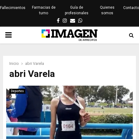
Farmacias de
Guía de
Quienes
Fallecimientos
Contacto
turno
profesionales
somos
Facebook
Instagram
Email
Whatsapp
PRIMARY
MENU
Inicio
abri Varela
abri Varela
Deportes