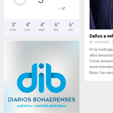
°
3
3
°
4
°
4
°
6
°
6
°
DOM
LUN
MAR
MIE
JUE
Daños a ve
14/04/2025
En la madrugad
años denunció
Corsa, estacion
entre Intende
Risso, fue vand