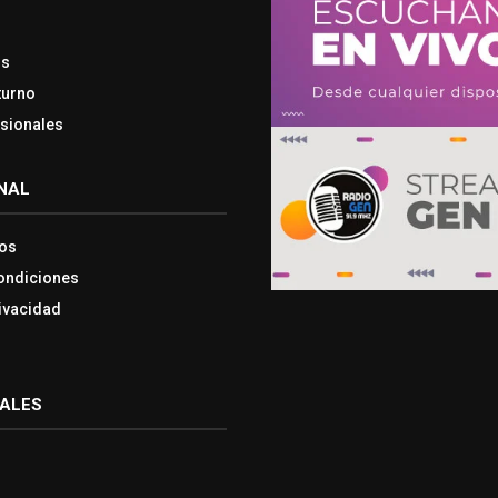
os
turno
esionales
NAL
os
ondiciones
rivacidad
IALES