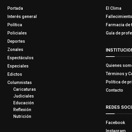
Portada
El Clima
Interés general
Fallecimient
Política
Farmacia de 
Policiales
Guía de prof
Deportes
Zonales
INSTITUCIO
Espectáculos
Quienes som
Especiales
Términos y C
Edictos
Política de p
Columnistas
Caricaturas
Contacto
Judiciales
Educación
REDES SOC
Reflexión
Nutrición
Facebook
Instagram