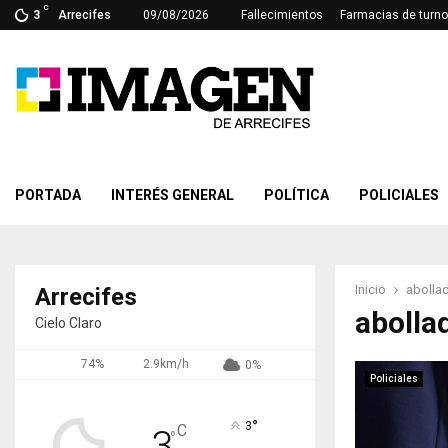
C
3
Arrecifes
09/08/2026
Fallecimientos
Farmacias de turno
PORTADA
INTERÉS GENERAL
POLÍTICA
POLICIALES
Inicio
abolla
Arrecifes
abolla
Cielo Claro
74%
2.9km/h
0%
Policiales
°
3
C
3
°