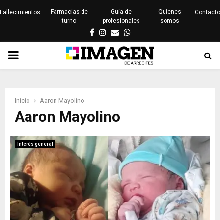
Farmacias de
Guía de
Quienes
Fallecimientos
Contacto
turno
profesionales
somos
Facebook
Instagram
Email
Whatsapp
PRIMARY
MENU
Inicio
Aaron Mayolino
Aaron Mayolino
Interés general