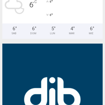
°
C
6
6
°
°
6
6
°
6
°
5
°
4
°
6
°
SAB
DOM
LUN
MAR
MIE