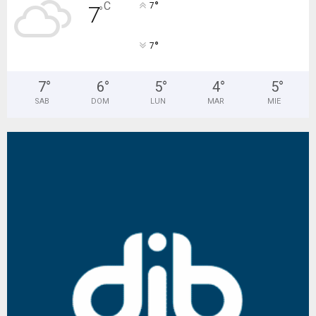
°
C
7
7
°
°
7
7
°
6
°
5
°
4
°
5
°
SAB
DOM
LUN
MAR
MIE