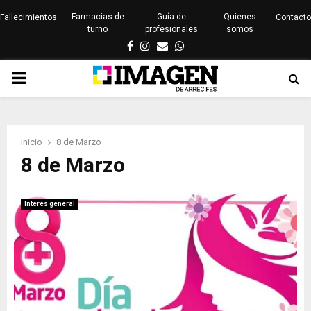
Farmacias de
Guía de
Quienes
Fallecimientos
Contacto
turno
profesionales
somos
Facebook
Instagram
Email
Whatsapp
PRIMARY
MENU
Inicio
8 de Marzo
8 de Marzo
Interés general