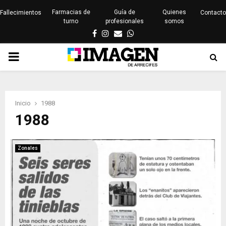
Farmacias de
Guía de
Quienes
Fallecimientos
Contacto
turno
profesionales
somos
Facebook
Instagram
Email
Whatsapp
PRIMARY
MENU
Inicio
1988
1988
Zonales