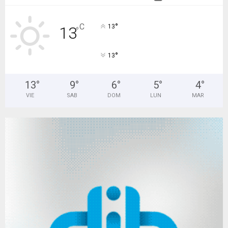
°
C
13
13
°
°
13
13
°
9
°
6
°
5
°
4
°
VIE
SAB
DOM
LUN
MAR