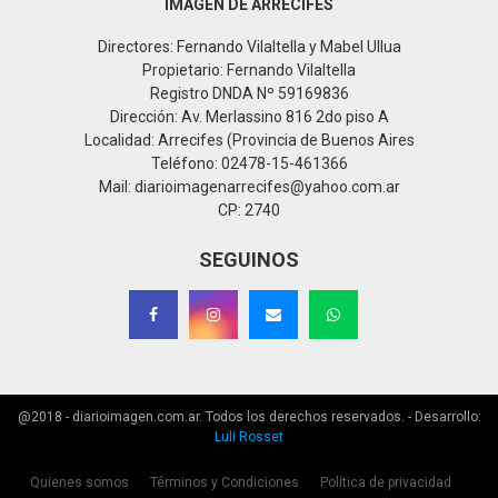
IMAGEN DE ARRECIFES
Directores: Fernando Vilaltella y Mabel Ullua
Propietario: Fernando Vilaltella
Registro DNDA Nº 59169836
Dirección: Av. Merlassino 816 2do piso A
Localidad: Arrecifes (Provincia de Buenos Aires
Teléfono: 02478-15-461366
Mail: diarioimagenarrecifes@yahoo.com.ar
CP: 2740
SEGUINOS
@2018 - diarioimagen.com.ar. Todos los derechos reservados. - Desarrollo:
Luli Rosset
Quienes somos
Términos y Condiciones
Política de privacidad