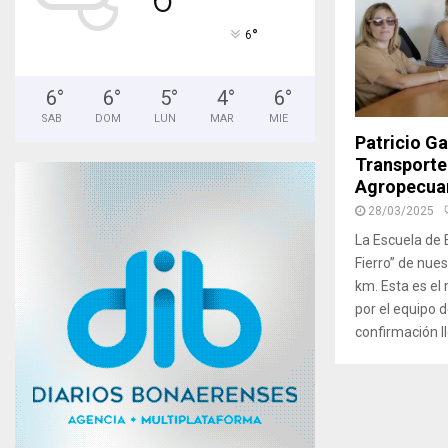
°
6
6
°
6
°
5
°
4
°
6
°
SAB
DOM
LUN
MAR
MIE
Patricio G
Transporte
Agropecua
28/03/2025
La Escuela de 
Fierro” de nues
km. Esta es el
por el equipo
confirmación ll