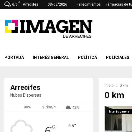
C
6.5
Arrecifes
08/08/2026
Fallecimientos
Farmacias de t
PORTADA
INTERÉS GENERAL
POLÍTICA
POLICIALES
Inicio
0 km
Arrecifes
0 km
Nubes Dispersas
88%
3.7km/h
42%
Interés general
°
6
C
6
°