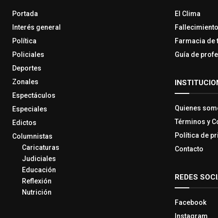
Portada
El Clima
Interés general
Fallecimient
Política
Farmacia de 
Policiales
Guía de prof
Deportes
Zonales
INSTITUCIO
Espectáculos
Quienes som
Especiales
Términos y C
Edictos
Política de p
Columnistas
Caricaturas
Contacto
Judiciales
Educación
REDES SOC
Reflexión
Nutrición
Facebook
Instagram