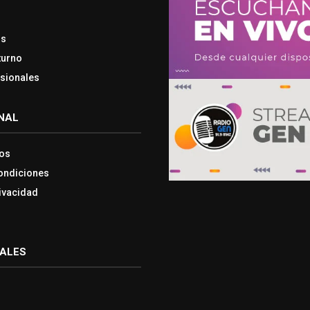
os
turno
esionales
NAL
os
ondiciones
rivacidad
IALES