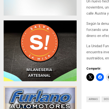
Un nuevo hecho
noviembre, un
calle Austria 
Según la denun
forzando una v
dinero en efec
La Unidad Fun
encuentra inv
sustraídos, e
Compartir:
ARMAS
DES