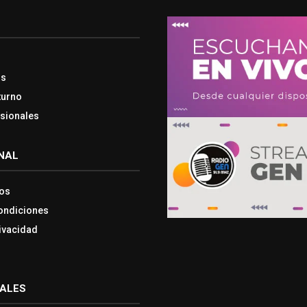
os
turno
esionales
NAL
os
ondiciones
rivacidad
IALES