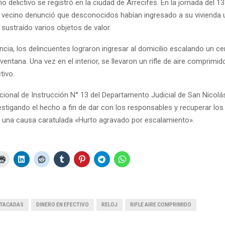
 delictivo se registró en la ciudad de Arrecifes. En la jornada del 13
 vecino denunció que desconocidos habían ingresado a su vivienda 
y sustraído varios objetos de valor.
cia, los delincuentes lograron ingresar al domicilio escalando un c
entana. Una vez en el interior, se llevaron un rifle de aire comprimido
tivo.
cional de Instrucción N° 13 del Departamento Judicial de San Nicolá
estigando el hecho a fin de dar con los responsables y recuperar los
n una causa caratulada «Hurto agravado por escalamiento».
TACADAS
DINERO EN EFECTIVO
RELOJ
RIFLE AIRE COMPRIMIDO