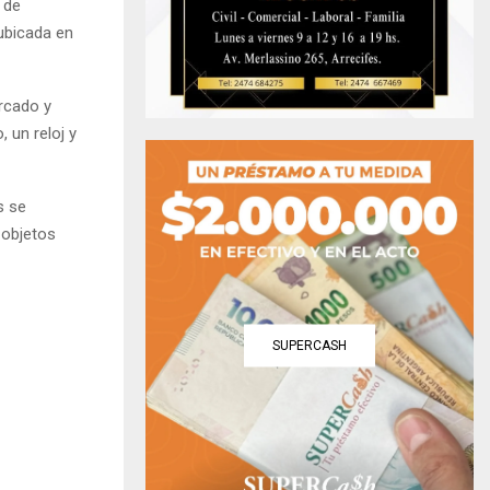
 de
ubicada en
ercado y
, un reloj y
s se
 objetos
SUPERCASH