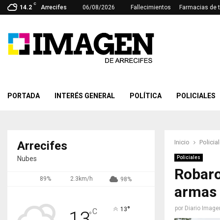
C
14.2
Arrecifes
06/08/2026
Fallecimientos
Farmacias de 
PORTADA
INTERÉS GENERAL
POLÍTICA
POLICIALES
Inicio
Policia
Arrecifes
Nubes
Policiales
Robaro
89%
2.3km/h
98%
armas 
°
por
Diario Image
13
C
13
°