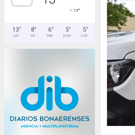
°
13
13
°
8
°
6
°
5
°
5
°
JUE
VIE
SAB
DOM
LUN