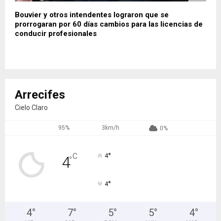
Bouvier y otros intendentes lograron que se
prorrogaran por 60 días cambios para las licencias de
conducir profesionales
Arrecifes
Cielo Claro
95%
3km/h
0%
°
C
4
4
°
°
4
4
°
7
°
5
°
5
°
4
°