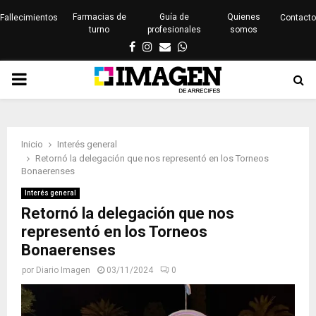
Farmacias de
Guía de
Quienes
Fallecimientos
Contacto
turno
profesionales
somos
Facebook
Instagram
Email
Whatsapp
PRIMARY
MENU
Inicio
Interés general
Retornó la delegación que nos representó en los Torneos
Bonaerenses
Interés general
Retornó la delegación que nos
representó en los Torneos
Bonaerenses
por
Diario Imagen
03/11/2024
0