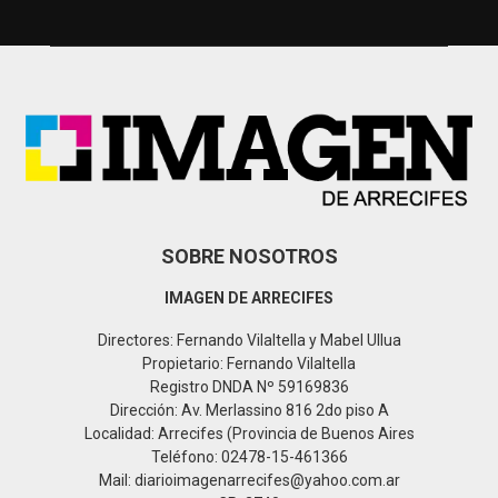
h
f
A
o
r
R
:
C
H
SOBRE NOSOTROS
IMAGEN DE ARRECIFES
Directores: Fernando Vilaltella y Mabel Ullua
Propietario: Fernando Vilaltella
Registro DNDA Nº 59169836
Dirección: Av. Merlassino 816 2do piso A
Localidad: Arrecifes (Provincia de Buenos Aires
Teléfono: 02478-15-461366
Mail: diarioimagenarrecifes@yahoo.com.ar