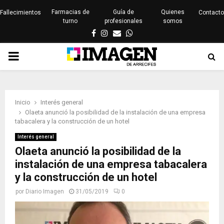
Farmacias de
Guía de
Quienes
Fallecimientos
Contacto
turno
profesionales
somos
Facebook
Instagram
Email
Whatsapp
PRIMARY
MENU
Inicio
Interés general
Olaeta anunció la posibilidad de la instalación de una empresa
tabacalera y la construcción de un hotel
Interés general
Olaeta anunció la posibilidad de la
instalación de una empresa tabacalera
y la construcción de un hotel
por
Diario Imagen
31/05/2019
0