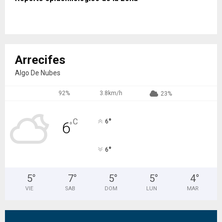
Arrecifes
Algo De Nubes
92%
3.8km/h
23%
°
C
6
6
°
°
6
5
°
7
°
5
°
5
°
4
°
VIE
SAB
DOM
LUN
MAR