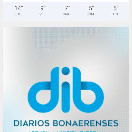
14
°
9
°
7
°
5
°
5
°
JUE
VIE
SAB
DOM
LUN