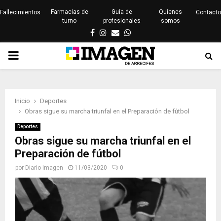
Farmacias de
Guía de
Quienes
Fallecimientos
Contacto
turno
profesionales
somos
Facebook
Instagram
Email
Whatsapp
PRIMARY
MENU
Inicio
Deportes
Obras sigue su marcha triunfal en el Preparación de fútbol
Deportes
Obras sigue su marcha triunfal en el
Preparación de fútbol
por
Diario Imagen
11/03/2020
0