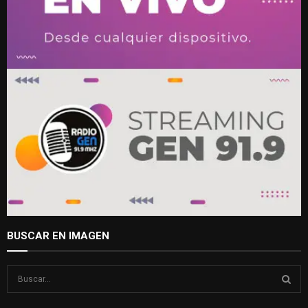
BUSCAR EN IMAGEN
S
e
a
S