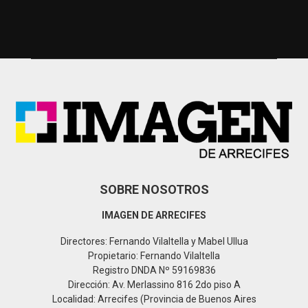
r
c
E
h
f
A
o
r
R
:
C
H
SOBRE NOSOTROS
IMAGEN DE ARRECIFES
Directores: Fernando Vilaltella y Mabel Ullua
Propietario: Fernando Vilaltella
Registro DNDA Nº 59169836
Dirección: Av. Merlassino 816 2do piso A
Localidad: Arrecifes (Provincia de Buenos Aires