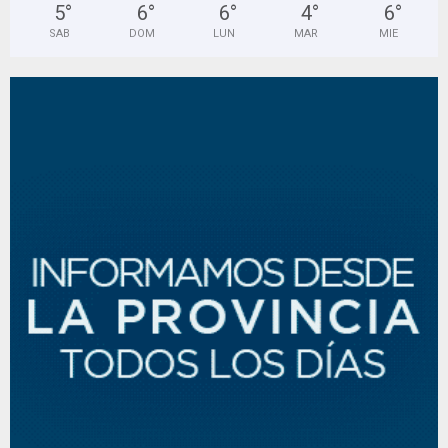
5
°
6
°
6
°
4
°
6
°
SAB
DOM
LUN
MAR
MIE