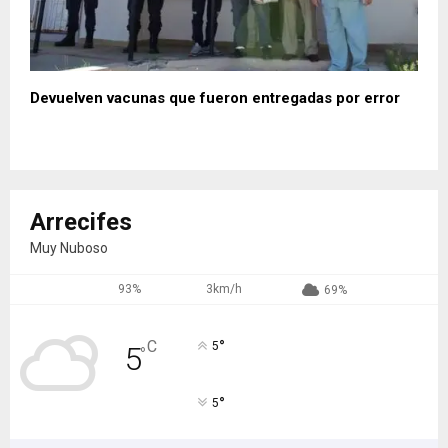
Devuelven vacunas que fueron entregadas por error
Arrecifes
Muy Nuboso
93%
3km/h
69%
°
C
5
5
°
°
5