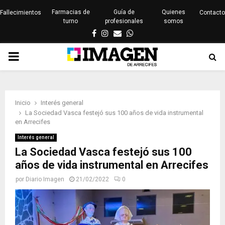
Farmacias de
Guía de
Quienes
Fallecimientos
Contacto
turno
profesionales
somos
Facebook
Instagram
Email
Whatsapp
PRIMARY
MENU
Inicio
Interés general
La Sociedad Vasca festejó sus 100 años de vida instrumental
en Arrecifes
Interés general
La Sociedad Vasca festejó sus 100
años de vida instrumental en Arrecifes
por
Diario Imagen
21/02/2022
0