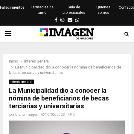
Farmacias de
Guía de
Quienes
Fallecimientos
Contacto
turno
profesionales
somos
Facebook
Instagram
Email
Whatsapp
PRIMARY
MENU
Inicio
Interés general
La Municipalidad dio a conocer la nómina de beneficiarios de
becas terciarias y universitarias
Interés general
La Municipalidad dio a conocer la
nómina de beneficiarios de becas
terciarias y universitarias
por
Diario Imagen
10/05/2023
0