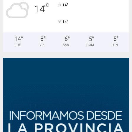
°
C
14
14
°
°
14
14
°
8
°
6
°
5
°
5
°
JUE
VIE
SAB
DOM
LUN