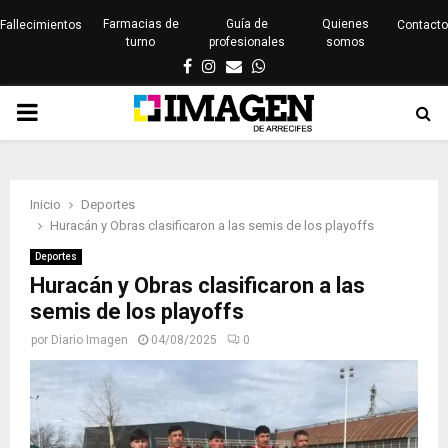
Farmacias de
Guía de
Quienes
Fallecimientos
Contacto
turno
profesionales
somos
Facebook
Instagram
Email
Whatsapp
PRIMARY
MENU
Inicio
Deportes
Huracán y Obras clasificaron a las semis de los playoffs
Deportes
Huracán y Obras clasificaron a las
semis de los playoffs
por
Diario Imagen
04/08/2025
0