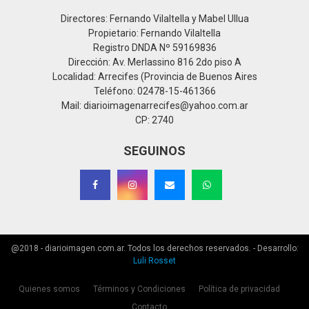
Directores: Fernando Vilaltella y Mabel Ullua
Propietario: Fernando Vilaltella
Registro DNDA Nº 59169836
Dirección: Av. Merlassino 816 2do piso A
Localidad: Arrecifes (Provincia de Buenos Aires
Teléfono: 02478-15-461366
Mail: diarioimagenarrecifes@yahoo.com.ar
CP: 2740
SEGUINOS
@2018 - diarioimagen.com.ar. Todos los derechos reservados. - Desarrollo:
Luli Rosset
Quienes somos
Términos y Condiciones
Política de privacidad
Contacto