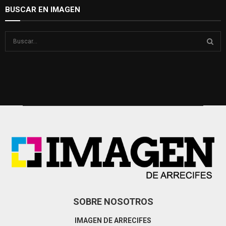
BUSCAR EN IMAGEN
S
e
a
S
r
c
E
h
f
A
o
r
R
:
C
H
SOBRE NOSOTROS
IMAGEN DE ARRECIFES