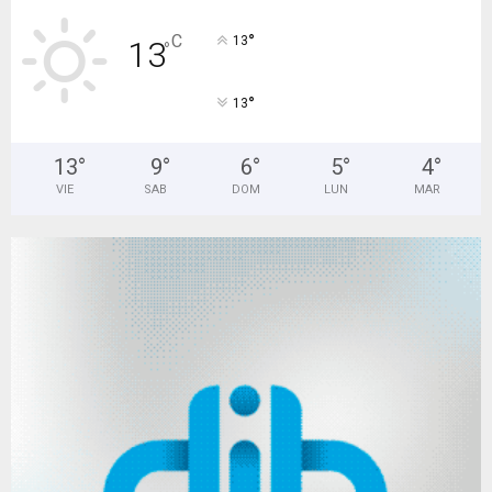
°
C
13
13
°
°
13
13
°
9
°
6
°
5
°
4
°
VIE
SAB
DOM
LUN
MAR