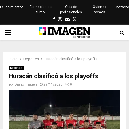
Farmacias de
Guía de
Quienes
Fallecimientos
Contacto
turno
profesionales
somos
Facebook
Instagram
Email
Whatsapp
PRIMARY
MENU
Inicio
Deportes
Huracán clasificó a los playoffs
Deportes
Huracán clasificó a los playoffs
por
Diario Imagen
29/11/2025
0