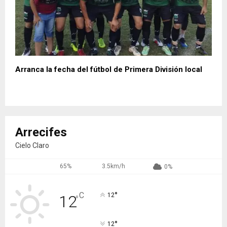
Arranca la fecha del fútbol de Primera División local
Arrecifes
Cielo Claro
65%
3.5km/h
0%
°
C
12
12
°