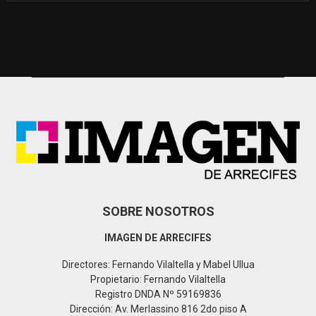
S
e
a
S
r
c
E
h
f
A
o
r
R
:
C
H
SOBRE NOSOTROS
IMAGEN DE ARRECIFES
Directores: Fernando Vilaltella y Mabel Ullua
Propietario: Fernando Vilaltella