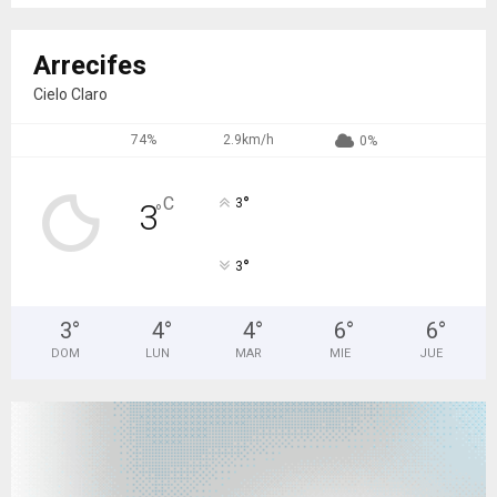
Arrecifes
Cielo Claro
74%
2.9km/h
0%
°
C
3
3
°
°
3
3
°
4
°
4
°
6
°
6
°
DOM
LUN
MAR
MIE
JUE