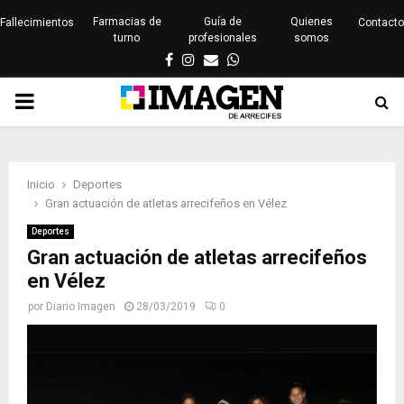
Farmacias de
Guía de
Quienes
Fallecimientos
Contacto
turno
profesionales
somos
Facebook
Instagram
Email
Whatsapp
PRIMARY
MENU
Inicio
Deportes
Gran actuación de atletas arrecifeños en Vélez
Deportes
Gran actuación de atletas arrecifeños
en Vélez
por
Diario Imagen
28/03/2019
0