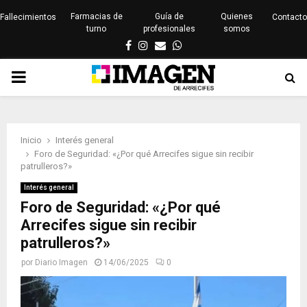
Farmacias de
Guía de
Quienes
Fallecimientos
Contacto
turno
profesionales
somos
Facebook
Instagram
Email
Whatsapp
PRIMARY
MENU
Inicio
Interés general
Foro de Seguridad: «¿Por qué Arrecifes sigue sin recibir
patrulleros?»
Interés general
Foro de Seguridad: «¿Por qué
Arrecifes sigue sin recibir
patrulleros?»
por
Diario Imagen
14/06/2025
0