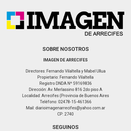
r
R
:
C
H
SOBRE NOSOTROS
IMAGEN DE ARRECIFES
Directores: Fernando Vilaltella y Mabel Ullua
Propietario: Fernando Vilaltella
Registro DNDA Nº 59169836
Dirección: Av. Merlassino 816 2do piso A
Localidad: Arrecifes (Provincia de Buenos Aires
Teléfono: 02478-15-461366
Mail: diarioimagenarrecifes@yahoo.com.ar
CP: 2740
SEGUINOS