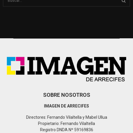
e
a
S
r
c
E
h
f
A
o
r
R
:
C
H
SOBRE NOSOTROS
IMAGEN DE ARRECIFES
Directores: Fernando Vilaltella y Mabel Ullua
Propietario: Fernando Vilaltella
Registro DNDA Nº 59169836