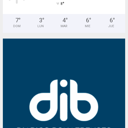
°
8
7
°
3
°
4
°
6
°
6
°
DOM
LUN
MAR
MIE
JUE