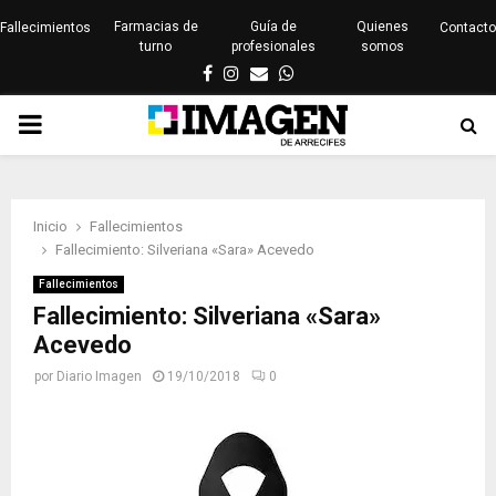
Farmacias de
Guía de
Quienes
Fallecimientos
Contacto
turno
profesionales
somos
Facebook
Instagram
Email
Whatsapp
PRIMARY
MENU
Inicio
Fallecimientos
Fallecimiento: Silveriana «Sara» Acevedo
Fallecimientos
Fallecimiento: Silveriana «Sara»
Acevedo
por
Diario Imagen
19/10/2018
0