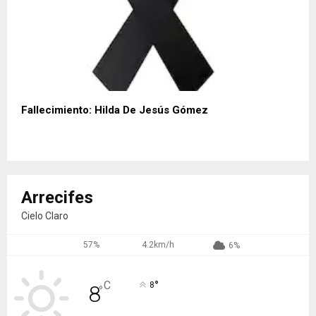
Fallecimiento: Hilda De Jesús Gómez
Arrecifes
Cielo Claro
57%
4.2km/h
6%
°
C
8
8
°