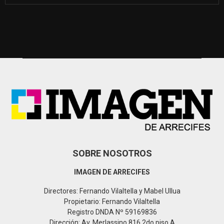
a
S
r
c
E
h
f
A
o
r
R
:
C
H
SOBRE NOSOTROS
IMAGEN DE ARRECIFES
Directores: Fernando Vilaltella y Mabel Ullua
Propietario: Fernando Vilaltella
Registro DNDA Nº 59169836
Dirección: Av. Merlassino 816 2do piso A