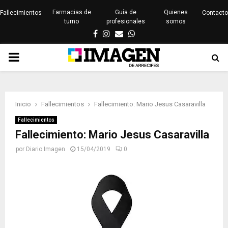
Farmacias de
Guía de
Quienes
Fallecimientos
Contacto
turno
profesionales
somos
Facebook
Instagram
Email
Whatsapp
PRIMARY
MENU
Inicio
Fallecimientos
Fallecimiento: Mario Jesus Casaravilla
Fallecimientos
Fallecimiento: Mario Jesus Casaravilla
por
Diario Imagen
15/04/2019
0