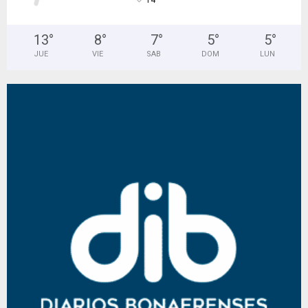
°
14
13
°
8
°
7
°
5
°
5
°
JUE
VIE
SAB
DOM
LUN