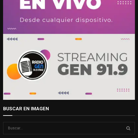
BUSCAR EN IMAGEN
S
e
a