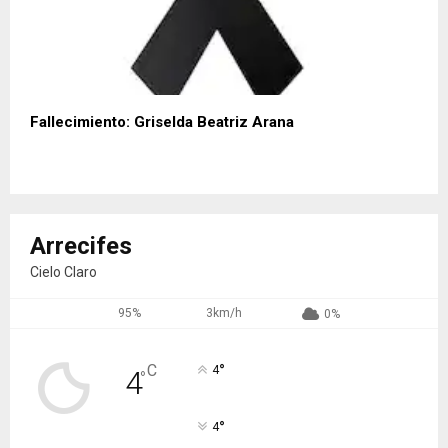
Fallecimiento: Griselda Beatriz Arana
Arrecifes
Cielo Claro
95%
3km/h
0%
°
C
4
4
°
°
4