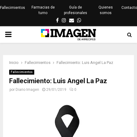
Farmacias de
Guía de
Quienes
Fallecimientos
Contacto
turno
profesionales
somos
Facebook
Instagram
Email
Whatsapp
PRIMARY
MENU
Inicio
Fallecimientos
Fallecimiento: Luis Angel La Paz
Fallecimientos
Fallecimiento: Luis Angel La Paz
por
Diario Imagen
29/01/2019
0