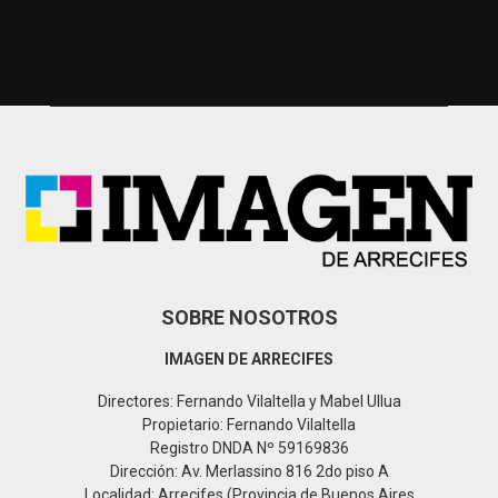
S
r
c
E
h
f
A
o
r
R
:
C
H
SOBRE NOSOTROS
IMAGEN DE ARRECIFES
Directores: Fernando Vilaltella y Mabel Ullua
Propietario: Fernando Vilaltella
Registro DNDA Nº 59169836
Dirección: Av. Merlassino 816 2do piso A
Localidad: Arrecifes (Provincia de Buenos Aires