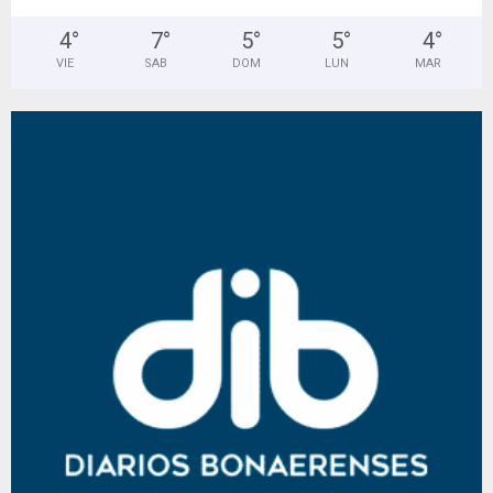
4
°
7
°
5
°
5
°
4
°
VIE
SAB
DOM
LUN
MAR