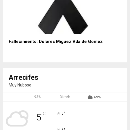
Fallecimiento: Dolores Miguez Vda de Gomez
Arrecifes
Muy Nuboso
93%
3km/h
69%
°
C
5
5
°