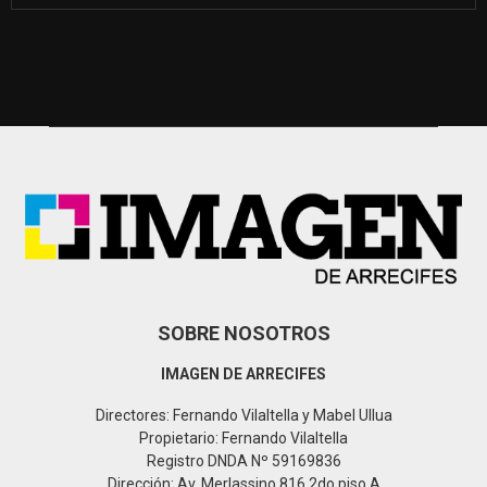
a
S
r
c
E
h
f
A
o
r
R
:
C
H
SOBRE NOSOTROS
IMAGEN DE ARRECIFES
Directores: Fernando Vilaltella y Mabel Ullua
Propietario: Fernando Vilaltella
Registro DNDA Nº 59169836
Dirección: Av. Merlassino 816 2do piso A