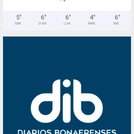
°
5
5
°
6
°
6
°
4
°
6
°
SAB
DOM
LUN
MAR
MIE