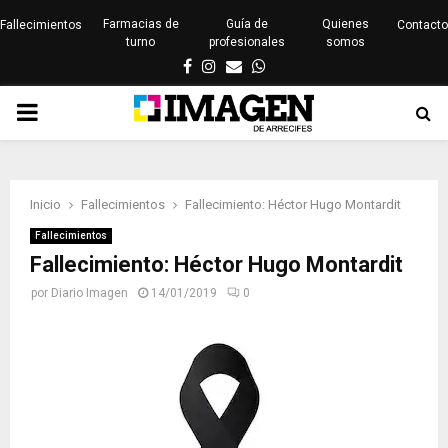
Farmacias de
Guía de
Quienes
Fallecimientos
Contacto
turno
profesionales
somos
Facebook
Instagram
Email
Whatsapp
PRIMARY
MENU
Inicio
Fallecimientos
Fallecimiento: Héctor Hugo Montardit
Fallecimientos
Fallecimiento: Héctor Hugo Montardit
por
Diario Imagen
14/01/2019
0