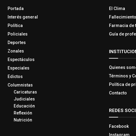
Portada
El Clima
Interés general
Fallecimient
Política
Farmacia de 
Policiales
Guía de prof
Deportes
Zonales
INSTITUCIO
Espectáculos
Quienes som
Especiales
Términos y C
Edictos
Política de p
Columnistas
Caricaturas
Contacto
Judiciales
Educación
REDES SOC
Reflexión
Nutrición
Facebook
Instagram