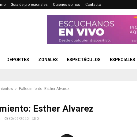
rno
Guía de profesionales
Quienes somos
Contacto
DEPORTES
ZONALES
ESPECTÁCULOS
ESPECIALES
mientos
Fallecimiento: Esther Alvarez
imiento: Esther Alvarez
n
30/06/2020
0