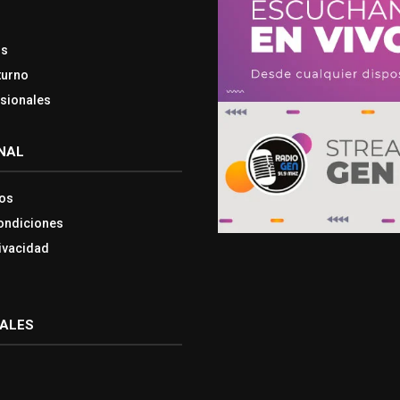
os
turno
esionales
NAL
os
ondiciones
rivacidad
IALES