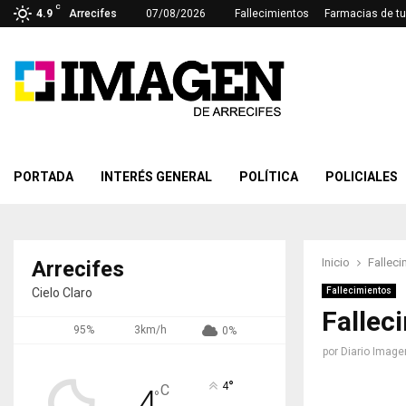
C
4.9
Arrecifes
07/08/2026
Fallecimientos
Farmacias de tu
PORTADA
INTERÉS GENERAL
POLÍTICA
POLICIALES
Inicio
Falleci
Arrecifes
Cielo Claro
Fallecimientos
Fallec
95%
3km/h
0%
por
Diario Image
°
4
C
4
°