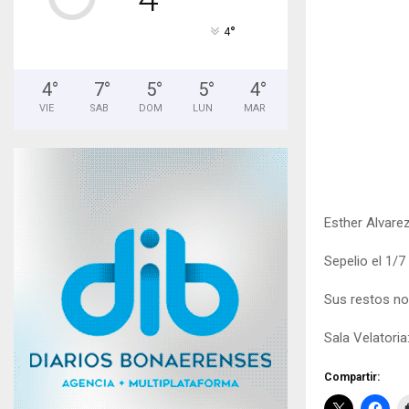
°
4
4
°
7
°
5
°
5
°
4
°
VIE
SAB
DOM
LUN
MAR
Esther Alvarez 
Sepelio el 1/7 
Sus restos no
Sala Velatoria
Compartir: