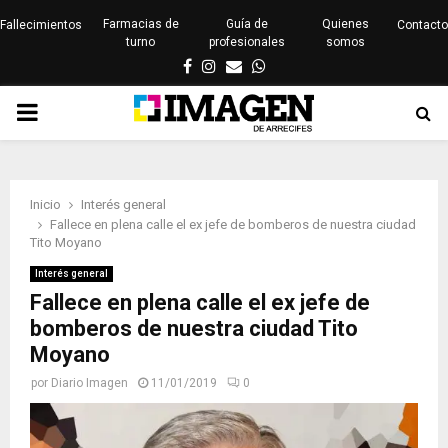
Farmacias de
Guía de
Quienes
Fallecimientos
Contacto
turno
profesionales
somos
Facebook
Instagram
Email
Whatsapp
PRIMARY
MENU
Inicio
Interés general
Fallece en plena calle el ex jefe de bomberos de nuestra ciudad
Tito Moyano
Interés general
Fallece en plena calle el ex jefe de
bomberos de nuestra ciudad Tito
Moyano
por
Diario Imagen
11/01/2019
0