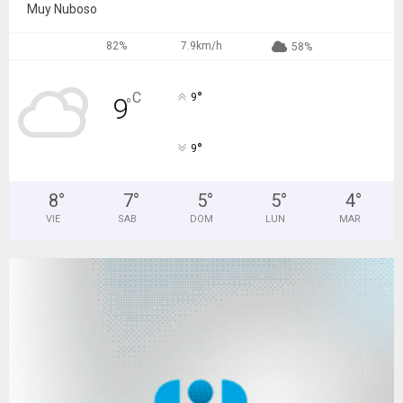
Muy Nuboso
82%
7.9km/h
58%
°
C
9
9
°
°
9
8
°
7
°
5
°
5
°
4
°
VIE
SAB
DOM
LUN
MAR