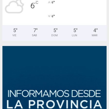
°
C
6
6
°
°
6
5
°
7
°
5
°
5
°
4
°
VIE
SAB
DOM
LUN
MAR