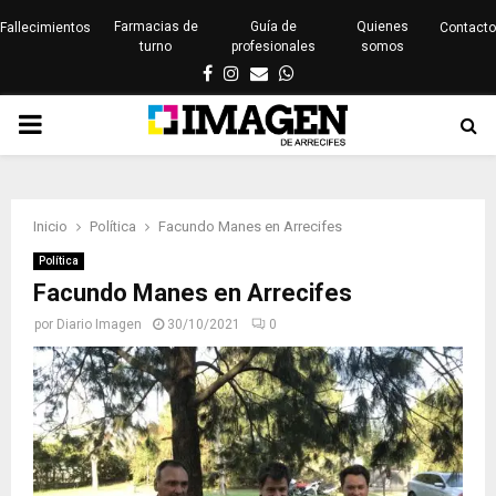
Farmacias de
Guía de
Quienes
Fallecimientos
Contacto
turno
profesionales
somos
Facebook
Instagram
Email
Whatsapp
PRIMARY
MENU
Inicio
Política
Facundo Manes en Arrecifes
Política
Facundo Manes en Arrecifes
por
Diario Imagen
30/10/2021
0