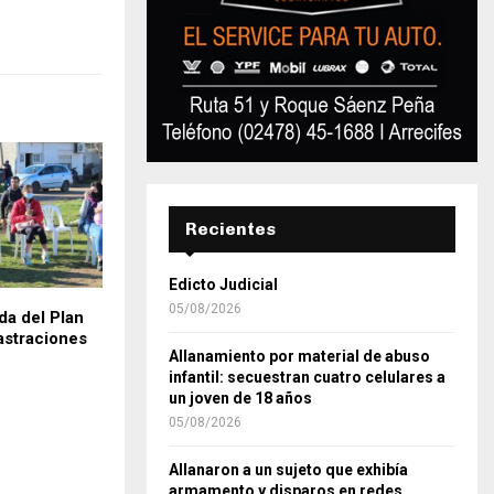
Recientes
Edicto Judicial
05/08/2026
da del Plan
astraciones
Allanamiento por material de abuso
infantil: secuestran cuatro celulares a
un joven de 18 años
05/08/2026
Allanaron a un sujeto que exhibía
armamento y disparos en redes