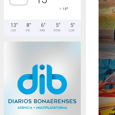
°
13
13
°
8
°
6
°
5
°
5
°
JUE
VIE
SAB
DOM
LUN