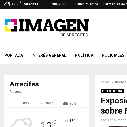
C
13.8
Arrecifes
05/08/2026
Fallecimientos
Farmacias de 
PORTADA
INTERÉS GENERAL
POLÍTICA
POLICIALES
Inicio
Interés
Arrecifes
Nubes
Interés general
Exposi
89%
2.3km/h
98%
sobre 
°
por
Diario Image
13
C
13
°