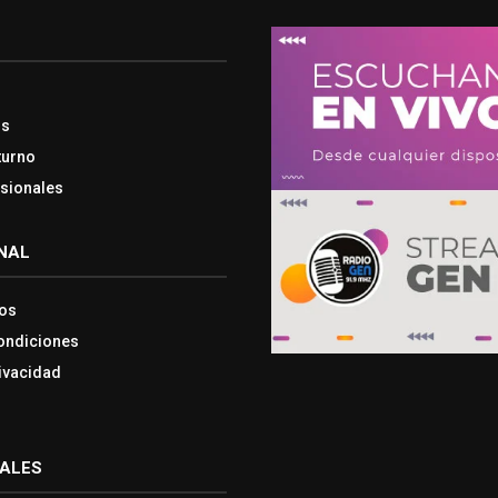
os
turno
esionales
NAL
os
ondiciones
rivacidad
IALES