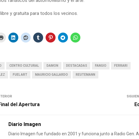
los fanáticos del automovilismo y el arte.
libre y gratuita para todos los vecinos.
O
CENTRO CULTURAL
DAMON
DESTACADAS
FANGIO
FERRARI
LEZ
FUEL ART
MAURICIO GALLARDO
REUTEMANN
NTERIOR
SIGUIE
Final del Apertura
Ed
Diario Imagen
Diario Imagen fue fundado en 2001 y funciona junto a Radio Gen.